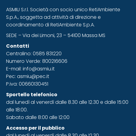
ASMIU S.r.l. Società con socio unico RetiAmbiente
S.p.A., soggetta ad attività di direzione e
coordinamento di RetiAmbiente S.p.A.
SEDE – Via dei Limoni, 23 – 54100 Massa MS
Contatti
Centralino: 0585 831220
Numero Verde: 800216606
E-mail: info@asmiu.it
Pec: asmiu@pec.it
P.iva: 00660130451
Sportello telefonico
dal lunedì al venerdì dalle 8.30 alle 12.30 e dalle 15:00
alle 18:00.
Sabato dalle 8:00 alle 12:00
Accesso
per il pubblico
dal lunedì al venerdì dalle 8.30 alle 12.30