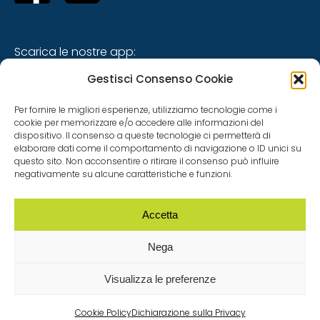
Scarica le nostre app:
Gestisci Consenso Cookie
Per fornire le migliori esperienze, utilizziamo tecnologie come i
cookie per memorizzare e/o accedere alle informazioni del
dispositivo. Il consenso a queste tecnologie ci permetterà di
elaborare dati come il comportamento di navigazione o ID unici su
questo sito. Non acconsentire o ritirare il consenso può influire
negativamente su alcune caratteristiche e funzioni.
Siti tematici
Accetta
Nega
Visualizza le preferenze
Copyright © 2025 -
PRIVACY POLICY UTENTI
| PRIVACY
POLICY FORNITORI
| TUTELA DATI PERSONALI
| Progetto
Cookie Policy
Dichiarazione sulla Privacy
realizzato da
INNOVA