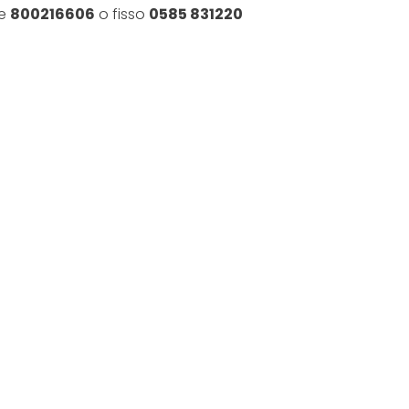
de
800216606
o fisso
0585 831220