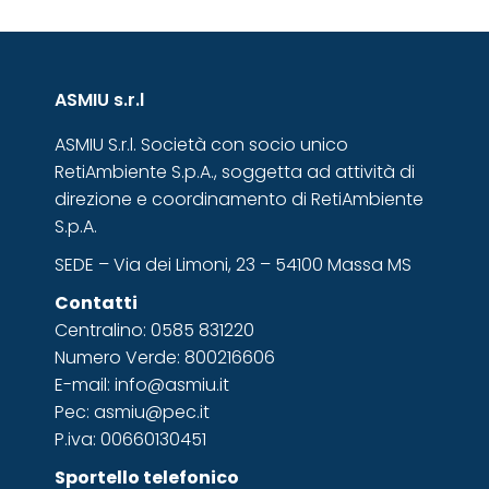
ASMIU s.r.l
ASMIU S.r.l. Società con socio unico
RetiAmbiente S.p.A., soggetta ad attività di
direzione e coordinamento di RetiAmbiente
S.p.A.
SEDE – Via dei Limoni, 23 – 54100 Massa MS
Contatti
Centralino: 0585 831220
Numero Verde: 800216606
E-mail: info@asmiu.it
Pec: asmiu@pec.it
P.iva: 00660130451
Sportello telefonico