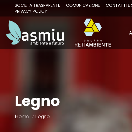
SOCIETÀ TRASPARENTE
COMUNICAZIONE
CONTATTI E 
PRIVACY POLICY
A
A
Legno
You are here:
Home
Legno