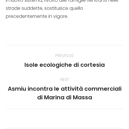
Il nuovo sistema, rivolto alle famiglie rientranti nelle
strade suddette, sostituisce quello
precedentemente in vigore.
Post
PREVIOUS
navigation
Isole ecologiche di cortesia
Previous
post:
NEXT
Asmiu incontra le attività commerciali
Next
di Marina di Massa
post: