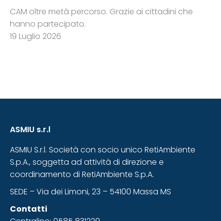
CAM oltre metà percorso. Grazie ai cittadini che
hanno partecipato.
19 Luglio 2026
ASMIU s.r.l
ASMIU S.r.l. Società con socio unico RetiAmbiente
S.p.A., soggetta ad attività di direzione e
coordinamento di RetiAmbiente S.p.A.
SEDE – Via dei Limoni, 23 – 54100 Massa MS
Contatti