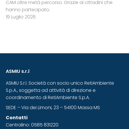
CAM oltre metà percorso. Grazie ai cittadini che
hanno partecipato.
19 Luglio 2026
ASMIU s.r.l
ASMIU S.r.l. Società con socio unico RetiAmbiente
S.p.A., soggetta ad attività di direzione e
coordinamento di RetiAmbiente S.p.A.
SEDE – Via dei Limoni, 23 – 54100 Massa MS
Contatti
Centralino: 0585 831220