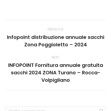
Post
PREVIOUS
navigation
Infopoint distribuzione annuale sacchi
Previous
Zona Poggioletto – 2024
post:
NEXT
INFOPOINT Fornitura annuale gratuita
sacchi 2024 ZONA Turano – Rocca-
Next
post:
Volpigliano
Search: