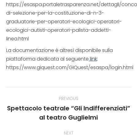
https://esaspa.portaletrasparenza.net/dettagli/conco
di-selezione-per-la-costituzione-di-n-3-
graduatorie-per-operatori-ecologici-operatori-
ecologici-autisti-operatori-palista-addetti-
linea.html
La documentazione è altresì disponibile sulla
piattaforma dedicata al seguente
link
:
https://www.giquest.com/GIQuest/esaspa/login.html
Post
PREVIOUS
navigation
Spettacolo teatrale “Gli Indifferenziati”
Previous
al teatro Guglielmi
post:
NEXT