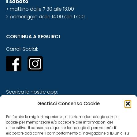
Il
sabato
:
> mattino dalle 7.30 alle 13.00
> pomeriggio dalle 14.00 alle 17.00
CONTINUA A SEGUIRCI
Canali Social:
Scarica le nostre app:
Gestisci Consenso Cookie
Per fornire le migliori esperienze, utilizziamo tecnologie come i
cookie per memorizzare e/o accedere alle informazioni del
dispositivo. Il consenso a queste tecnologie ci permetterà di
elaborare dati come il comportamento di navigazione o ID unici su