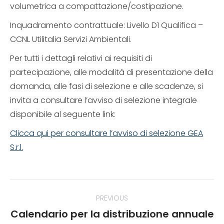
volumetrica a compattazione/costipazione.
Inquadramento contrattuale: Livello D1 Qualifica –
CCNL Utilitalia Servizi Ambientali.
Per tutti i dettagli relativi ai requisiti di
partecipazione, alle modalità di presentazione della
domanda, alle fasi di selezione e alle scadenze, si
invita a consultare l’avviso di selezione integrale
disponibile al seguente link:
Clicca qui per consultare l’avviso di selezione GEA
S.r.l.
Post
PREVIOUS
navigation
Calendario per la distribuzione annuale
Previous