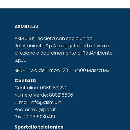
ASMIU s.r.l
ASMIU S.r.l. Società con socio unico
RetiAmbiente S.p.A., soggetta ad attività di
direzione e coordinamento di RetiAmbiente
S.p.A.
SEDE – Via dei Limoni, 23 – 54100 Massa MS
Contatti
Centralino: 0585 831220
Numero Verde: 800216606
E-mail: info@asmiu.it
Pec: asmiu@pec.it
P.iva: 00660130451
Sportello telefonico