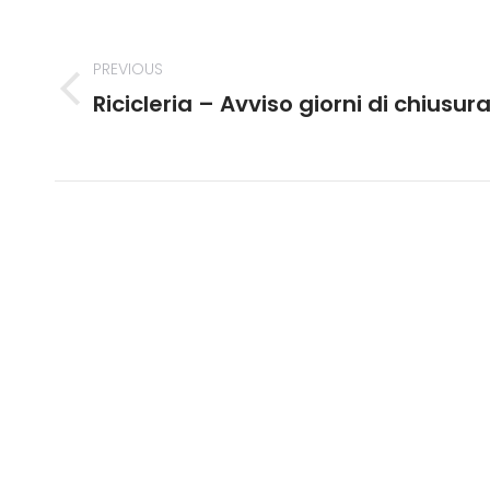
Post
navigation
PREVIOUS
Ricicleria – Avviso giorni di chiusur
Previous
post: