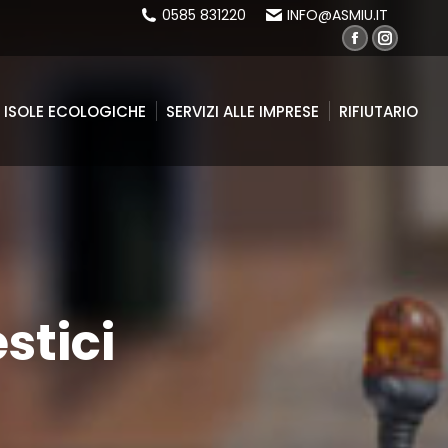
0585 831220
INFO@ASMIU.IT
Facebook
Instagr
ISOLE ECOLOGICHE
SERVIZI ALLE IMPRESE
RIFIUTARIO
page
page
opens
opens
ISOLE ECOLOGICHE
SERVIZI ALLE IMPRESE
RIFIUTARIO
in
in
new
new
window
window
stici