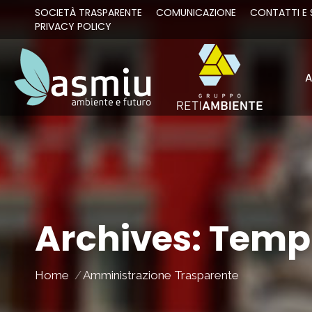
SOCIETÀ TRASPARENTE
COMUNICAZIONE
CONTATTI E 
PRIVACY POLICY
A
A
Archives:
Tempi
You are here:
Home
Amministrazione Trasparente