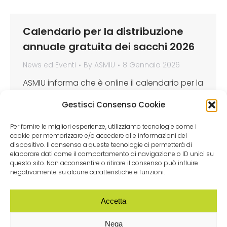
Calendario per la distribuzione
annuale gratuita dei sacchi 2026
News ed Eventi
By
ASMIU
8 Gennaio 2026
ASMIU informa che è online il calendario per la
distribuzione annuale gratuita dei sacchi
Gestisci Consenso Cookie
2026 Scarica qui il Calendario di distribuzione
gratuita dei sacchi (pdf). La distribuzione dei
Per fornire le migliori esperienze, utilizziamo tecnologie come i
cookie per memorizzare e/o accedere alle informazioni del
sacchi avviene presso il nostro INFOPOINT, in
dispositivo. Il consenso a queste tecnologie ci permetterà di
Via dei Limoni n. 23, da lunedì al sabato
elaborare dati come il comportamento di navigazione o ID unici su
questo sito. Non acconsentire o ritirare il consenso può influire
(festivi esclusi), dalle ore 8:30 alle ore 13:30. Il
negativamente su alcune caratteristiche e funzioni.
kit deve…
Accetta
Nega