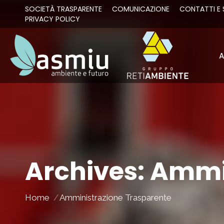
SOCIETÀ TRASPARENTE
COMUNICAZIONE
CONTATTI E 
PRIVACY POLICY
A
A
Archives:
Ammin
You are here:
Home
Amministrazione Trasparente