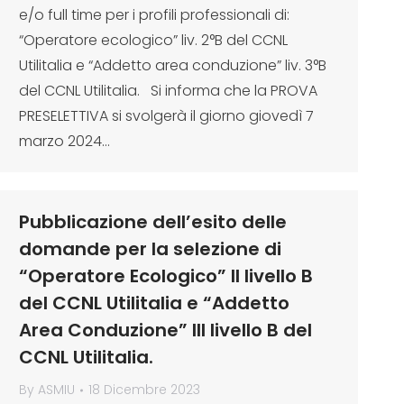
e/o full time per i profili professionali di:
“Operatore ecologico” liv. 2°B del CCNL
Utilitalia e “Addetto area conduzione” liv. 3°B
del CCNL Utilitalia. Si informa che la PROVA
PRESELETTIVA si svolgerà il giorno giovedì 7
marzo 2024…
Pubblicazione dell’esito delle
domande per la selezione di
“Operatore Ecologico” II livello B
del CCNL Utilitalia e “Addetto
Area Conduzione” III livello B del
CCNL Utilitalia.
By
ASMIU
18 Dicembre 2023