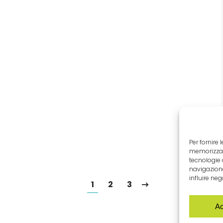
Per fornire
memorizzare
tecnologie 
navigazione
influire ne
1
2
3
Ac