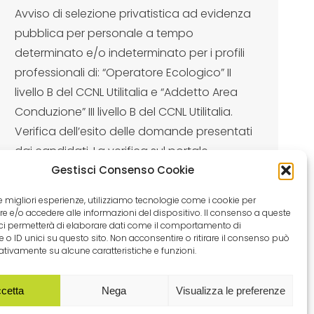
Avviso di selezione privatistica ad evidenza
pubblica per personale a tempo
determinato e/o indeterminato per i profili
professionali di: “Operatore Ecologico” II
livello B del CCNL Utilitalia e “Addetto Area
Conduzione” III livello B del CCNL Utilitalia.
Verifica dell’esito delle domande presentati
dai candidati. La verifica sul portale
deidicato prevede tipi di risposte. I
Gestisci Consenso Cookie
candidati…
 le migliori esperienze, utilizziamo tecnologie come i cookie per
 e/o accedere alle informazioni del dispositivo. Il consenso a queste
ci permetterà di elaborare dati come il comportamento di
 o ID unici su questo sito. Non acconsentire o ritirare il consenso può
gativamente su alcune caratteristiche e funzioni.
cetta
Nega
Visualizza le preferenze