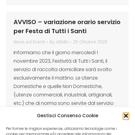
AVVISO – variazione orario servizio
per Festa di Tutti i Santi
News ed Eventi
By
ASMIU
25 Ottobre 2023
Informiamo che il giorno mercoledì 1
novembre 2023, Festività di Tutti i Santi, il
servizio di raccolta domiciliare sarà svolto
esclusivamente il mattino. Le Utenze
Domestiche e quelle Non Domestiche,
(utenze commerciali, industriali, artigianali,
etc.) che di norma sono servite dal servizio
pomeridiano, dovranno esporre i rifiuti al
Gestisci Consenso Cookie
mattino. Mercoledì 1 novembre 2023 il
servizio…
Per fornire le migliori esperienze, utilizziamo tecnologie come i
cookie per memorizzare e/o accedere alle informazioni del