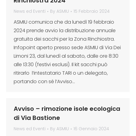
Rinchiostra 2024
News ed Eventi
By
ASMIU
15 Febbraio 2024
ASMIU comunica che da lunedì 19 febbraio
2024 prende avvio la distribuzione annuale
gratuita dei sacchi per la Zona Rinchiostra.
Infopoint aperto presso sede ASMIU di Via Dei
Limoni 23, dal lunedì al sabato, dalle ore 8:30
alle 13:30 (festivi esclusi). Il kit sacchi può
ritirarlo l’intestatario TARI o un delegato,
portando con sé l’Avviso…
Avviso – rimozione isole ecologica
di Via Bastione
News ed Eventi
By
ASMIU
16 Gennaio 2024