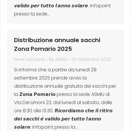
𝙫𝙖𝙡𝙞𝙙𝙤 𝙥𝙚𝙧 𝙩𝙪𝙩𝙩𝙤 𝙡’𝙖𝙣𝙣𝙤 𝙨𝙤𝙡𝙖𝙧𝙚. Infopoint
presso la sede…
Distribuzione annuale sacchi
Zona Pomario 2025
News ed Eventi
By
ASMIU
25 Settembre 2025
Si informa che a partire da lunedì 29
settembre 2025 prende avvio la
distribuzione annuale gratuita dei sacchi per
la 𝗭𝗼𝗻𝗮 𝗣𝗼𝗺𝗮𝗿𝗶𝗼 presso la sede ASMIU di
Via Dei Limoni 23, dal lunedì al sabato, dalle
ore 8:30 alle 13:30. 𝙍𝙞𝙘𝙤𝙧𝙙𝙞𝙖𝙢𝙤 𝙘𝙝𝙚 𝙞𝙡 𝙧𝙞𝙩𝙞𝙧𝙤
𝙙𝙚𝙞 𝙨𝙖𝙘𝙘𝙝𝙞 𝙚̀ 𝙫𝙖𝙡𝙞𝙙𝙤 𝙥𝙚𝙧 𝙩𝙪𝙩𝙩𝙤 𝙡’𝙖𝙣𝙣𝙤
𝙨𝙤𝙡𝙖𝙧𝙚. Infopoint presso la…