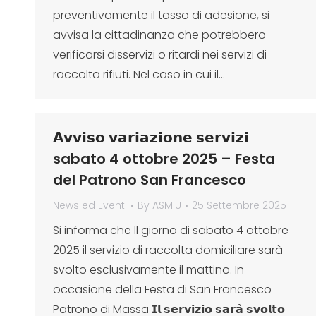
preventivamente il tasso di adesione, si
avvisa la cittadinanza che potrebbero
verificarsi disservizi o ritardi nei servizi di
raccolta rifiuti. Nel caso in cui il…
𝗔𝘃𝘃𝗶𝘀𝗼 𝘃𝗮𝗿𝗶𝗮𝘇𝗶𝗼𝗻𝗲 𝘀𝗲𝗿𝘃𝗶𝘇𝗶
sabato 4 ottobre 2025 – Festa
del Patrono San Francesco
News ed Eventi
By
ASMIU
25 Settembre 2025
Si informa che Il giorno di sabato 4 ottobre
2025 il servizio di raccolta domiciliare sarà
svolto esclusivamente il mattino. In
occasione della Festa di San Francesco
Patrono di Massa 𝗜𝗹 𝘀𝗲𝗿𝘃𝗶𝘇𝗶𝗼 𝘀𝗮𝗿𝗮̀ 𝘀𝘃𝗼𝗹𝘁𝗼