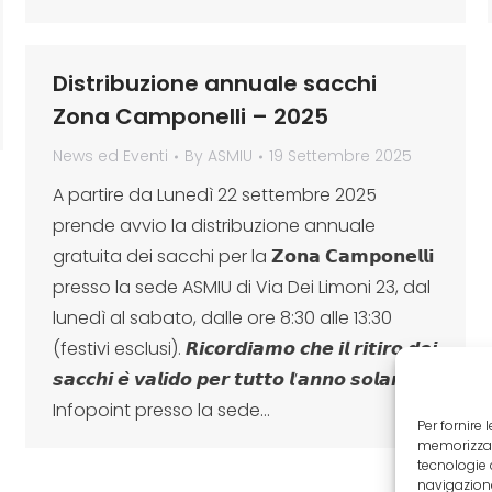
Distribuzione annuale sacchi
Zona Camponelli – 2025
News ed Eventi
By
ASMIU
19 Settembre 2025
A partire da Lunedì 22 settembre 2025
prende avvio la distribuzione annuale
gratuita dei sacchi per la 𝗭𝗼𝗻𝗮 𝗖𝗮𝗺𝗽𝗼𝗻𝗲𝗹𝗹𝗶
presso la sede ASMIU di Via Dei Limoni 23, dal
lunedì al sabato, dalle ore 8:30 alle 13:30
(festivi esclusi). 𝙍𝙞𝙘𝙤𝙧𝙙𝙞𝙖𝙢𝙤 𝙘𝙝𝙚 𝙞𝙡 𝙧𝙞𝙩𝙞𝙧𝙤 𝙙𝙚𝙞
𝙨𝙖𝙘𝙘𝙝𝙞 𝙚̀ 𝙫𝙖𝙡𝙞𝙙𝙤 𝙥𝙚𝙧 𝙩𝙪𝙩𝙩𝙤 𝙡’𝙖𝙣𝙣𝙤 𝙨𝙤𝙡𝙖𝙧𝙚.
Infopoint presso la sede…
Per fornire
memorizzare
tecnologie 
navigazione