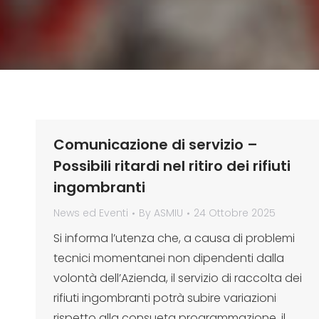
Comunicazione di servizio –
Possibili ritardi nel ritiro dei rifiuti
ingombranti
News ed Eventi
By
ASMIU
24 Ottobre 2025
Si informa l’utenza che, a causa di problemi
tecnici momentanei non dipendenti dalla
volontà dell’Azienda, il servizio di raccolta dei
rifiuti ingombranti potrà subire variazioni
rispetto alla consueta programmazione. il