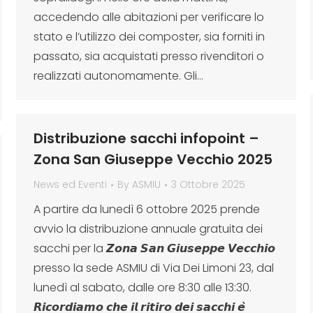
accedendo alle abitazioni per verificare lo
stato e l’utilizzo dei composter, sia forniti in
passato, sia acquistati presso rivenditori o
realizzati autonomamente. Gli…
Distribuzione sacchi infopoint –
Zona San Giuseppe Vecchio 2025
News ed Eventi
By
ASMIU
3 Ottobre 2025
A partire da lunedì 6 ottobre 2025 prende
avvio la distribuzione annuale gratuita dei
sacchi per la 𝙕𝙤𝙣𝙖 𝙎𝙖𝙣 𝙂𝙞𝙪𝙨𝙚𝙥𝙥𝙚 𝙑𝙚𝙘𝙘𝙝𝙞𝙤
presso la sede ASMIU di Via Dei Limoni 23, dal
lunedì al sabato, dalle ore 8:30 alle 13:30.
𝙍𝙞𝙘𝙤𝙧𝙙𝙞𝙖𝙢𝙤 𝙘𝙝𝙚 𝙞𝙡 𝙧𝙞𝙩𝙞𝙧𝙤 𝙙𝙚𝙞 𝙨𝙖𝙘𝙘𝙝𝙞 𝙚̀