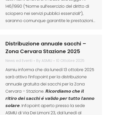
146/1990 (“Norme sull’esercizio del diritto di
sciopero nei servizi pubblici essenziali”),
saranno comunque garantite le prestazioni…
Distribuzione annuale sacchi –
Zona Cervara Stazione 2025
News ed Eventi
By
ASMIU
10 Ottobre 2025
Asmiu informa che da lunedì 13 ottobre 2025
sarà attivo l’infopoint per la distribuzione
annuale gratuita dei sacchi per la Zona
Cervara – Stazione. 𝙍𝙞𝙘𝙤𝙧𝙙𝙞𝙖𝙢𝙤 𝙘𝙝𝙚 𝙞𝙡
𝙧𝙞𝙩𝙞𝙧𝙤 𝙙𝙚𝙞 𝙨𝙖𝙘𝙘𝙝𝙞 𝙚̀ 𝙫𝙖𝙡𝙞𝙙𝙤 𝙥𝙚𝙧 𝙩𝙪𝙩𝙩𝙤 𝙡’𝙖𝙣𝙣𝙤
𝙨𝙤𝙡𝙖𝙧𝙚. Infopoint aperto presso la sede
ASMIU di Via Dei Limoni 23, dal lunedì al