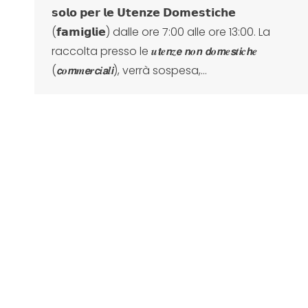
𝘀𝗼𝗹𝗼 𝗽𝗲𝗿 𝗹𝗲 𝗨𝘁𝗲𝗻𝘇𝗲 𝗗𝗼𝗺𝗲𝘀𝘁𝗶𝗰𝗵𝗲
(𝗳𝗮𝗺𝗶𝗴𝗹𝗶𝗲) dalle ore 7:00 alle ore 13:00. La
raccolta presso le 𝒖𝙩𝒆𝙣𝒛𝙚 𝙣𝒐𝙣 𝙙𝒐𝙢𝒆𝙨𝒕𝙞𝒄𝙝𝒆
(𝙘𝒐𝙢𝒎𝙚𝒓𝙘𝒊𝙖𝒍𝙞), verrà sospesa,…